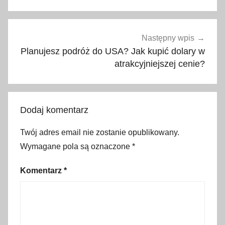
a
,
d
Następny wpis
l
Planujesz podróż do USA? Jak kupić dolary w
a
atrakcyjniejszej cenie?
d
z
i
Dodaj komentarz
e
c
Twój adres email nie zostanie opublikowany.
i
Wymagane pola są oznaczone
*
,
k
Komentarz
*
r
a
b
,