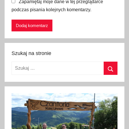
Zapamiętaj moje dane w tej przeglądarce
o
podczas pisania kolejnych komentarzy.
g
ó
w
,
o
d
Szukaj na stronie
p
o
Szukaj:
c
z
Szukaj
y
n
e
k
,
o