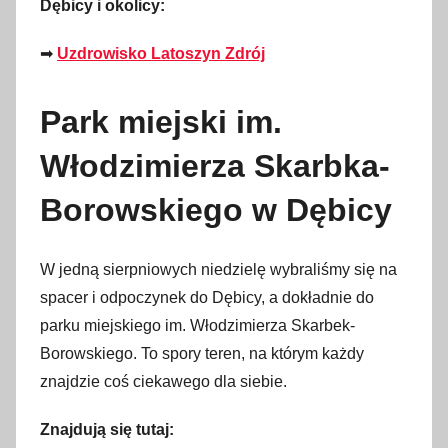
2
Dębicy i okolicy:
1
➡
Uzdrowisko Latoszyn Zdrój
s
i
e
Park miejski im.
r
Włodzimierza Skarbka-
p
n
Borowskiego w Dębicy
i
a
2
W jedną sierpniowych niedzielę wybraliśmy się na
0
spacer i odpoczynek do Dębicy, a dokładnie do
2
parku miejskiego im. Włodzimierza Skarbek-
2
Borowskiego. To spory teren, na którym każdy
znajdzie coś ciekawego dla siebie.
Znajdują się tutaj: