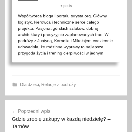
+ posts
Współtwórca bloga i portalu turysta.org. Główny
logistyk, kierowca i techniczne serce całego
projektu. Pasjonat górskich szlaków, dobrej
architektury i precyzyjnie zaplanowanych tras. W
podróży z Justyną, Kornelią i Mikołajem codziennie
udowadnia, że rodzinne wyprawy to najlepsza
przygoda życia i trening cierpliwości w jednym.
Dla dzieci
,
Relacje z podróży
D
Nawigacja
ę
Poprzedni wpis
wpisu
b
Gdzie zrobię zakupy w każdą niedzielę? –
i
Tarnów
c