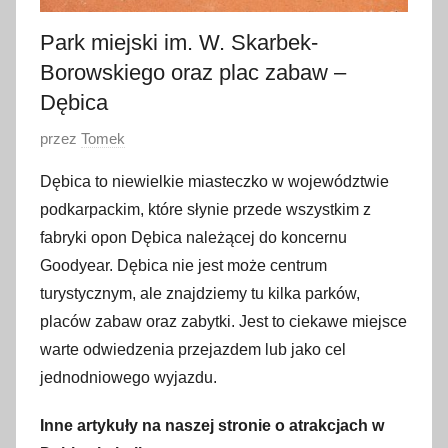
Park miejski im. W. Skarbek-
Borowskiego oraz plac zabaw –
Dębica
O
przez
Tomek
p
Dębica to niewielkie miasteczko w województwie
u
podkarpackim, które słynie przede wszystkim z
b
fabryki opon Dębica należącej do koncernu
l
Goodyear. Dębica nie jest może centrum
i
turystycznym, ale znajdziemy tu kilka parków,
k
o
placów zabaw oraz zabytki. Jest to ciekawe miejsce
w
warte odwiedzenia przejazdem lub jako cel
a
jednodniowego wyjazdu.
n
o
Inne artykuły na naszej stronie o atrakcjach w