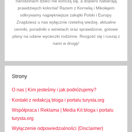
narodzinach dzieci nie kończą się, a dopiero nabierają
,
prawdziwych kolorów! Razem z Kornelią i Mikołajem
s
odkrywamy najpiękniejsze zakątki Polski i Europy.
p
Znajdziesz u nas wyłącznie rzetelną wiedzę, aktualne
cenniki, poradniki o winietach oraz sprawdzone, gotowe
a
plany na udane wycieczki rodzinne. Rozgość się i ruszaj z
c
nami w drogę!
e
r
z
w
ó
Strony
z
O nas | Kim jesteśmy i jak podróżujemy?
k
i
Kontakt z redakcją bloga i portalu turysta.org
e
Współpraca i Reklama | Media Kit bloga i portalu
m
turysta.org
,
Wyłączenie odpowiedzialności (Disclaimer)
s