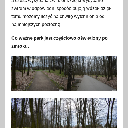
a część wysypana żwirkiem. Alejki wysypane
żwirem w odpowiedni sposób bujają wózek dzięki
temu możemy liczyć na chwilę wytchnienia od
najmniejszych pociech:)
Co ważne park jest częściowo oświetlony po
zmroku.