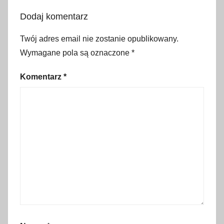
e
Dodaj komentarz
g
a
Twój adres email nie zostanie opublikowany.
n
Wymagane pola są oznaczone
*
i
a
Komentarz
*
,
o
d
p
o
c
z
y
n
k
u