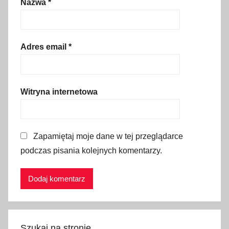
Nazwa
*
,
p
a
r
Adres email
*
k
,
p
Witryna internetowa
i
a
s
Zapamiętaj moje dane w tej przeglądarce
k
podczas pisania kolejnych komentarzy.
ó
w
k
a
,
p
Szukaj na stronie