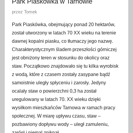
Park Piaskówka w Tarnowie
O
przez
Tomek
p
Park Piaskówka, obejmujący ponad 20 hektarów,
u
został utworzony w latach 70 XX wieku na terenie
b
dawnej kopalni piasku, co tłumaczy jego nazwę.
l
Charakterystycznym śladem przeszłości górniczej
i
jest obniżony teren w stosunku do okolicy oraz
k
o
staw. Początkowo znajdowało się tu kilka wyrobisk
w
z wodą, które z czasem zostały zasypane bądź
a
samoistnie uległy spłyceniu i zarosły. Jedyny
n
ocalały staw o powierzchni 0,3 ha został
o
uregulowany w latach 70. XX wieku dzięki
1
wysiłkom mieszkańców Tarnowa w ramach pracy
8
społecznej. W miarę upływu czasu, staw –
k
pozbawiony dopływu wody – uległ zamuleniu,
w
zarósł i niemal zniknął.