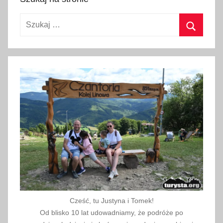
l
a
Szukaj:
c
z
Szukaj
a
b
a
w
,
r
e
k
r
e
a
c
Cześć, tu Justyna i Tomek!
j
Od blisko 10 lat udowadniamy, że podróże po
a