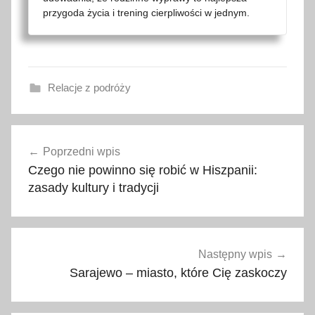
przygoda życia i trening cierpliwości w jednym.
Relacje z podróży
m
Nawigacja
i
Poprzedni wpis
wpisu
e
Czego nie powinno się robić w Hiszpanii:
j
zasady kultury i tradycji
s
c
e
d
Następny wpis
o
Sarajewo – miasto, które Cię zaskoczy
b
i