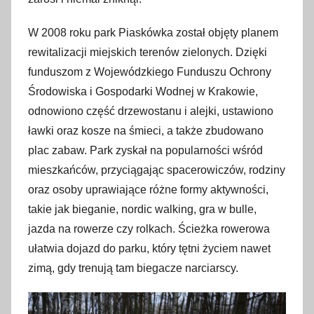
i
e
W 2008 roku park Piaskówka został objęty planem
t
rewitalizacji miejskich terenów zielonych. Dzięki
n
funduszom z Wojewódzkiego Funduszu Ochrony
i
Środowiska i Gospodarki Wodnej w Krakowie,
a
odnowiono część drzewostanu i alejki, ustawiono
2
ławki oraz kosze na śmieci, a także zbudowano
0
plac zabaw. Park zyskał na popularności wśród
2
3
mieszkańców, przyciągając spacerowiczów, rodziny
oraz osoby uprawiające różne formy aktywności,
takie jak bieganie, nordic walking, gra w bulle,
jazda na rowerze czy rolkach. Ścieżka rowerowa
ułatwia dojazd do parku, który tętni życiem nawet
zimą, gdy trenują tam biegacze narciarscy.