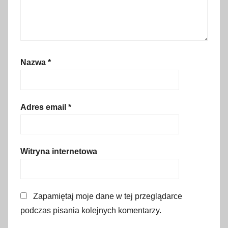
t
a
r
e
Nazwa
*
m
i
a
s
Adres email
*
t
o
,
Witryna internetowa
T
u
n
Zapamiętaj moje dane w tej przeglądarce
e
l
podczas pisania kolejnych komentarzy.
N