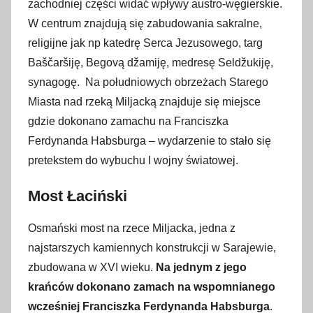
zachodniej części widać wpływy austro-węgierskie.
W centrum znajdują się zabudowania sakralne,
religijne jak np katedrę Serca Jezusowego, targ
Baščaršiję, Begovą džamiję, medresę Seldžukiję,
synagogę. Na południowych obrzeżach Starego
Miasta nad rzeką Miljacką znajduje się miejsce
gdzie dokonano zamachu na Franciszka
Ferdynanda Habsburga – wydarzenie to stało się
pretekstem do wybuchu I wojny światowej.
Most Łaciński
Osmański most na rzece Miljacka, jedna z
najstarszych kamiennych konstrukcji w Sarajewie,
zbudowana w XVI wieku.
Na jednym z jego
krańców dokonano zamach na wspomnianego
wcześniej Franciszka Ferdynanda Habsburga
.