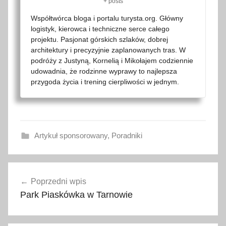
+ posts
Współtwórca bloga i portalu turysta.org. Główny
logistyk, kierowca i techniczne serce całego
projektu. Pasjonat górskich szlaków, dobrej
architektury i precyzyjnie zaplanowanych tras. W
podróży z Justyną, Kornelią i Mikołajem codziennie
udowadnia, że rodzinne wyprawy to najlepsza
przygoda życia i trening cierpliwości w jednym.
Artykuł sponsorowany
,
Poradniki
M
Nawigacja
o
Poprzedni wpis
wpisu
s
Park Piaskówka w Tarnowie
t
Ł