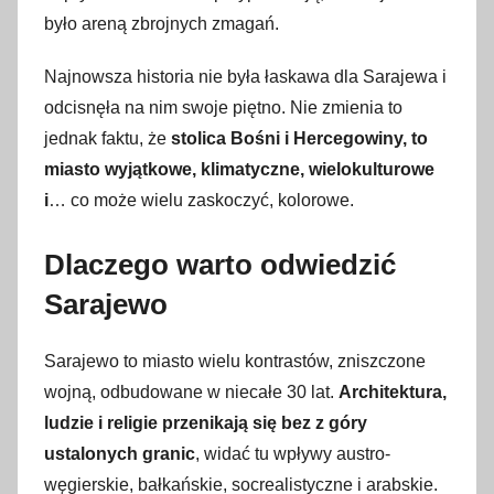
w
było areną zbrojnych zmagań.
i
e
Najnowsza historia nie była łaskawa dla Sarajewa i
t
odcisnęła na nim swoje piętno. Nie zmienia to
n
jednak faktu, że
stolica Bośni i Hercegowiny, to
i
miasto wyjątkowe, klimatyczne, wielokulturowe
a
i
… co może wielu zaskoczyć, kolorowe.
2
0
Dlaczego warto odwiedzić
2
Sarajewo
3
Sarajewo to miasto wielu kontrastów, zniszczone
wojną, odbudowane w niecałe 30 lat.
Architektura,
ludzie i religie przenikają się bez z góry
ustalonych granic
, widać tu wpływy austro-
węgierskie, bałkańskie, socrealistyczne i arabskie.