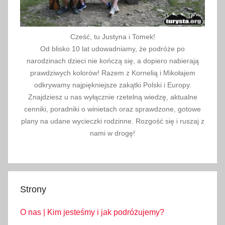
b
e
v
Cześć, tu Justyna i Tomek!
i
Od blisko 10 lat udowadniamy, że podróże po
ć
narodzinach dzieci nie kończą się, a dopiero nabierają
,
prawdziwych kolorów! Razem z Kornelią i Mikołajem
z
odkrywamy najpiękniejsze zakątki Polski i Europy.
w
Znajdziesz u nas wyłącznie rzetelną wiedzę, aktualne
cenniki, poradniki o winietach oraz sprawdzone, gotowe
i
plany na udane wycieczki rodzinne. Rozgość się i ruszaj z
e
nami w drogę!
d
z
a
n
i
Strony
e
O nas | Kim jesteśmy i jak podróżujemy?