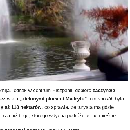
emija, jednak w centrum Hiszpanii, dopiero
zaczynała
zez wielu
„zielonymi płucami Madrytu”
, nie sposób było
ię
aż 118 hektarów
, co sprawia, że turysta ma gdzie
trza niż tego, którego wdycha podróżując po mieście.