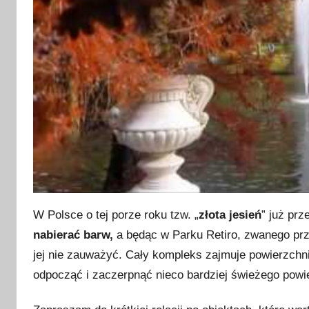
u
d
n
i
a
2
0
1
6
W Polsce o tej porze roku tzw. „
złota jesień
” już prz
nabierać barw,
a będąc w Parku Retiro, zwanego pr
jej nie zauważyć. Cały kompleks zajmuje powierzchn
odpocząć i zaczerpnąć nieco bardziej świeżego powie