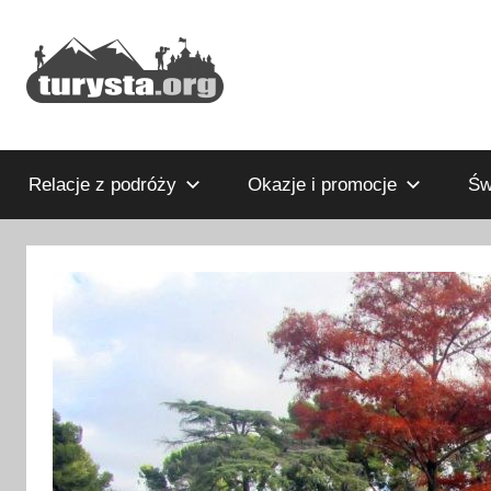
Przejdź
do
treści
Rodzinny
Turysta.org
blog
podróżniczy
Relacje z podróży
Okazje i promocje
Św
i
portal
turystyczny