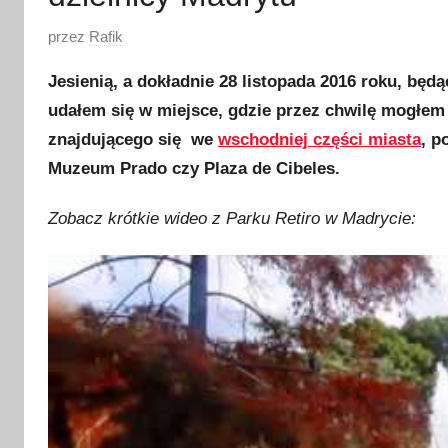
O
przez
Rafik
p
Jesienią, a dokładnie 28 listopada 2016 roku, będą
u
udałem się w miejsce, gdzie przez chwilę mogłem
b
znajdującego się we
wschodniej części miasta
, p
l
i
Muzeum Prado czy Plaza de Cibeles.
k
Zobacz krótkie wideo z Parku Retiro w Madrycie:
o
w
a
n
o
2
3
g
r