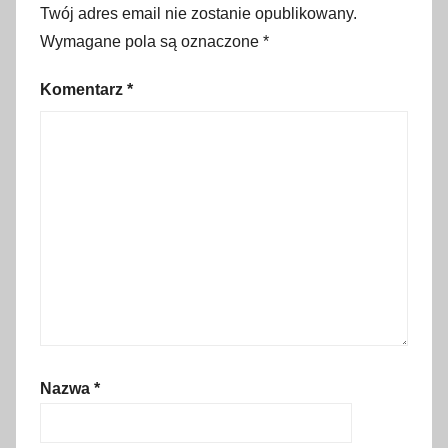
i
Twój adres email nie zostanie opublikowany.
n
Wymagane pola są oznaczone
*
f
o
Komentarz
*
r
m
a
c
j
e
,
w
y
c
i
Nazwa
*
e
c
z