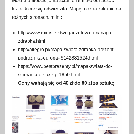
Można umieścić ją na ścianie i śmiało odhaczać
z
kraje, które się odwiedziło. Mapę można zakupić na
e
różnych stronach, m.in.:
ś
n
http://www.ministerstwogadzetow.com/mapa-
i
zdrapka.html
a
http://allegro.pl/mapa-swiata-zdrapka-prezent-
2
podroznika-europa-i5142881524.html
0
https://www.bestprezenty.pl/mapa-swiata-do-
1
scierania-deluxe-p-1850.html
7
Ceny wahają się od 40 zł do 80 zł za sztukę.