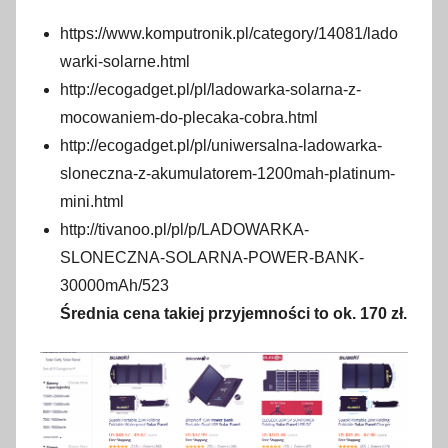
https://www.komputronik.pl/category/14081/lado
warki-solarne.html
http://ecogadget.pl/pl/ladowarka-solarna-z-
mocowaniem-do-plecaka-cobra.html
http://ecogadget.pl/pl/uniwersalna-ladowarka-
sloneczna-z-akumulatorem-1200mah-platinum-
mini.html
http://tivanoo.pl/pl/p/LADOWARKA-
SLONECZNA-SOLARNA-POWER-BANK-
30000mAh/523
Średnia cena takiej przyjemności to ok. 170 zł.