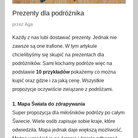
Prezenty dla podróżnika
O
przez
Aga
p
Każdy z nas lubi dostawać prezenty. Jednak nie
u
zawsze są one trafione. W tym artykule
b
chcielibyśmy się skupić na prezentach dla
l
podróżników. Sami kochamy podróże więc na
i
podstawie
10 przykładów
pokażemy co można
k
o
kupić oraz gdzie i za jaką cenę. Wszystkie
w
propozycje oczywiście związane z podróżami.
a
1. Mapa Świata do zdrapywania
n
o
Super propozycja dla miłośników podróży po całym
4
Świecie. Wiele osób zapisuje sobie kraje, które
w
odwiedziła. Mapa jednak daje większą możliwość.
r