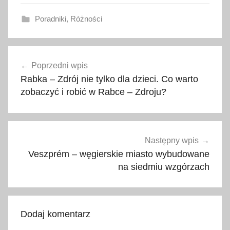
Poradniki
,
Różności
2
Nawigacja
0
Poprzedni wpis
wpisu
1
Rabka – Zdrój nie tylko dla dzieci. Co warto
7
zobaczyć i robić w Rabce – Zdroju?
,
a
t
r
Następny wpis
a
Veszprém – węgierskie miasto wybudowane
k
na siedmiu wzgórzach
c
j
e
Dodaj komentarz
,