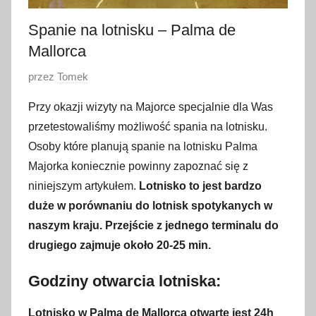
Spanie na lotnisku – Palma de
Mallorca
O
przez
Tomek
p
Przy okazji wizyty na Majorce specjalnie dla Was
u
przetestowaliśmy możliwość spania na lotnisku.
b
Osoby które planują spanie na lotnisku Palma
l
Majorka koniecznie powinny zapoznać się z
i
niniejszym artykułem.
Lotnisko to jest bardzo
k
o
duże w porównaniu do lotnisk spotykanych w
w
naszym kraju. Przejście z jednego terminalu do
a
drugiego zajmuje około 20-25 min.
n
o
Godziny otwarcia lotniska:
1
Lotnisko w Palma de Mallorca otwarte jest 24h
0