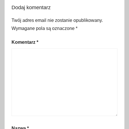
i
Dodaj komentarz
e
,
Twój adres email nie zostanie opublikowany.
P
Wymagane pola są oznaczone
*
a
l
Komentarz
*
m
a
d
e
M
a
l
l
o
r
c
Nazwa
*