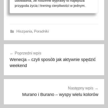
udowadnia, że rodzinne wyprawy to najlepsza
przygoda życia i trening cierpliwości w jednym.
Hiszpania
,
Poradniki
l
Nawigacja
o
Poprzedni wpis
wpisu
t
Wenecja – czyli sposób jak aktywnie spędzić
n
weekend
i
s
k
o
Następny wpis
,
Murano i Burano – wyspy wielu kolorów
l
o