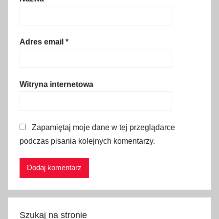
a
,
P
a
Adres email
*
l
m
a
Witryna internetowa
M
a
j
Zapamiętaj moje dane w tej przeglądarce
o
podczas pisania kolejnych komentarzy.
r
k
a
,
s
p
Szukaj na stronie