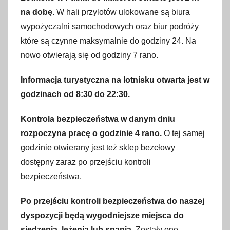
na dobę
. W hali przylotów ulokowane są biura
k
w
wypożyczalni samochodowych oraz biur podróży
i
które są czynne maksymalnie do godziny 24. Na
e
nowo otwierają się od godziny 7 rano.
t
n
Informacja turystyczna na lotnisku otwarta jest w
i
godzinach od 8:30 do 22:30.
a
Kontrola bezpieczeństwa w danym dniu
2
0
rozpoczyna pracę o godzinie 4 rano.
O tej samej
1
godzinie otwierany jest też sklep bezcłowy
7
dostępny zaraz po przejściu kontroli
bezpieczeństwa.
Po przejściu kontroli bezpieczeństwa do naszej
dyspozycji będą wygodniejsze miejsca do
siedzenia, leżenia lub spania.
Zostały one