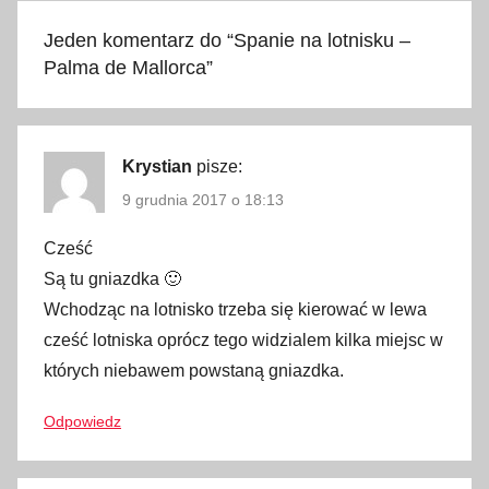
t
Jeden komentarz do “
Spanie na lotnisku –
n
Palma de Mallorca
”
i
s
k
u
Krystian
pisze:
,
9 grudnia 2017 o 18:13
n
a
Cześć
,
Są tu gniazdka 🙂
n
Wchodząc na lotnisko trzeba się kierować w lewa
o
cześć lotniska oprócz tego widzialem kilka miejsc w
c
których niebawem powstaną gniazdka.
o
w
Odpowiedz
a
n