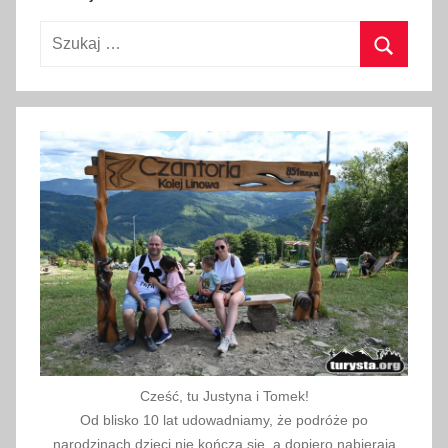
a
n
Szukaj:
i
Szukaj
e
Cześć, tu Justyna i Tomek!
Od blisko 10 lat udowadniamy, że podróże po
narodzinach dzieci nie kończą się, a dopiero nabierają