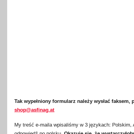
Tak wypełniony formularz należy wysłać faksem, 
shop@asfinag.at
My treść e-maila wpisaliśmy w 3 językach: Polskim,
odpowiedź po polsku.
Okazuje się, że wystarczyłob