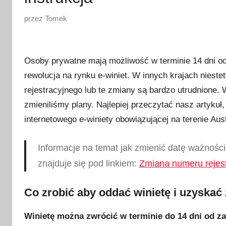
O
przez
Tomek
p
u
b
Osoby prywatne mają możliwość w terminie 14 dni od
l
rewolucja na rynku e-winiet. W innych krajach niest
i
rejestracyjnego lub te zmiany są bardzo utrudnione.
k
zmieniliśmy plany. Najlepiej przeczytać nasz artyku
o
internetowego e-winiety obowiązującej na terenie Austr
w
a
Informacje na temat jak zmienić datę ważności 
n
o
znajduje się pod linkiem:
Zmiana numeru rejestr
2
8
Co zrobić aby oddać winietę i uzyskać
l
u
Winietę można zwrócić w terminie do 14 dni od z