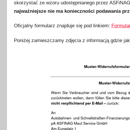
t
skorzystać ze wzoru udostępnianego przez ASFiNAG.
e
najważniejsze nie ma konieczności podawania prz
g
o
Oficjalny formularz znajduje się pod linkiem:
Formular
2
0
Poniżej zamieszczamy zdjęcia z informacją gdzie jak
1
8