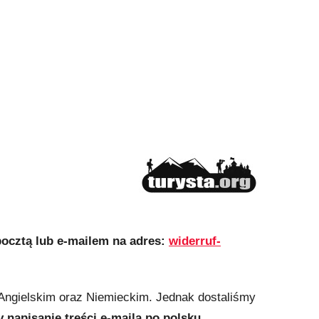
pocztą lub e-mailem na adres:
widerruf-
 Angielskim oraz Niemieckim. Jednak dostaliśmy
y napisanie treści e-maila po polsku.