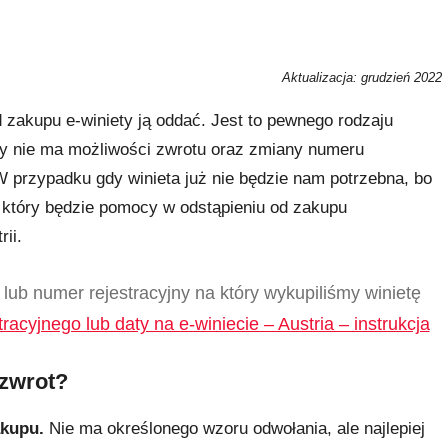
Aktualizacja: grudzień 2022
 zakupu e-winiety ją oddać. Jest to pewnego rodzaju
ety nie ma możliwości zwrotu oraz zmiany numeru
 W przypadku gdy winieta już nie będzie nam potrzebna, bo
ł, który będzie pomocy w odstąpieniu od zakupu
ii.
lub numer rejestracyjny na który wykupiliśmy winietę
acyjnego lub daty na e-winiecie – Austria – instrukcja
 zwrot?
akupu.
Nie ma określonego wzoru odwołania, ale najlepiej