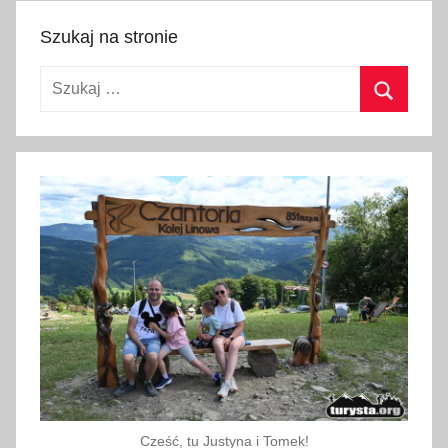
p
Szukaj na stronie
i
e
Szukaj:
s
Szukaj
z
e
,
U
k
r
a
i
n
a
,
w
y
Cześć, tu Justyna i Tomek!