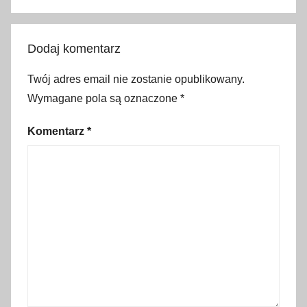
ó
ż
,
Dodaj komentarz
P
Twój adres email nie zostanie opublikowany.
o
l
Wymagane pola są oznaczone
*
s
Komentarz
*
k
a
,
p
o
r
a
d
n
i