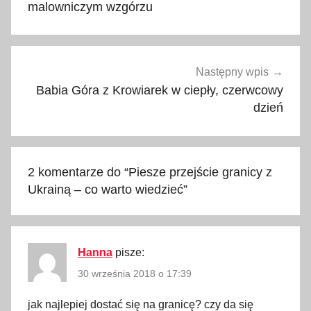
malowniczym wzgórzu
e
r
a
d
Następny wpis
y
Babia Góra z Krowiarek w ciepły, czerwcowy
,
dzień
k
r
o
2 komentarze do “
Piesze przejście granicy z
k
Ukrainą – co warto wiedzieć
”
p
o
k
r
Hanna
pisze:
o
30 września 2018 o 17:39
k
jak najlepiej dostać się na granicę? czy da się
u