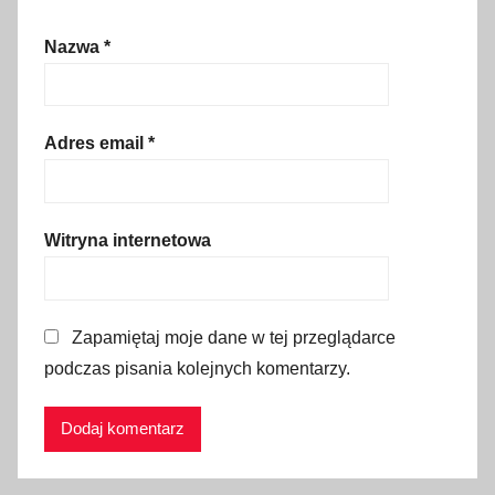
k
,
Nazwa
*
p
o
r
Adres email
*
a
d
y
,
Witryna internetowa
P
r
z
Zapamiętaj moje dane w tej przeglądarce
e
podczas pisania kolejnych komentarzy.
j
ś
c
i
e