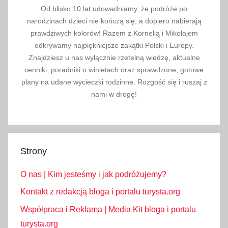
Od blisko 10 lat udowadniamy, że podróże po
c
narodzinach dzieci nie kończą się, a dopiero nabierają
i
prawdziwych kolorów! Razem z Kornelią i Mikołajem
e
odkrywamy najpiękniejsze zakątki Polski i Europy.
c
Znajdziesz u nas wyłącznie rzetelną wiedzę, aktualne
z
cenniki, poradniki o winietach oraz sprawdzone, gotowe
k
plany na udane wycieczki rodzinne. Rozgość się i ruszaj z
a
nami w drogę!
Strony
O nas | Kim jesteśmy i jak podróżujemy?
Kontakt z redakcją bloga i portalu turysta.org
Współpraca i Reklama | Media Kit bloga i portalu
turysta.org