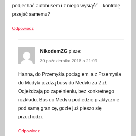
,
podjechać autobusem i z niego wysiąść – kontrolę
M
przejść samemu?
e
Odpowiedz
d
y
k
NikodemZG
pisze:
a
,
30 października 2018 o 21:03
o
Hanna, do Przemyśla pociągiem, a z Przemyśla
p
do Medyki jeżdżą busy do Medyki za 2 zł.
i
Odjeżdżają po zapełnieniu, bez konkretnego
s
rozkładu. Bus do Medyki podjedzie praktycznie
,
p
pod samą granicę, gdzie już pieszo się
o
przechodzi.
d
Odpowiedz
r