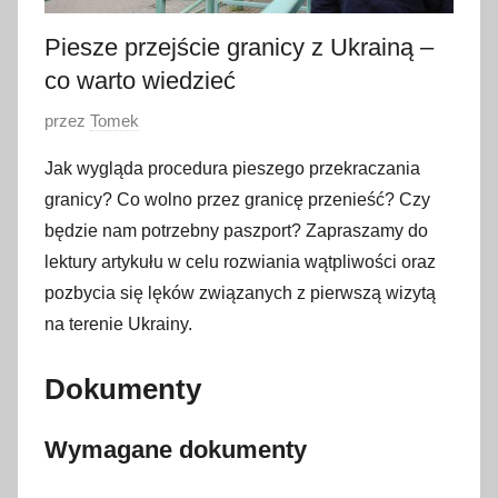
Piesze przejście granicy z Ukrainą –
co warto wiedzieć
O
przez
Tomek
p
Jak wygląda procedura pieszego przekraczania
u
granicy? Co wolno przez granicę przenieść? Czy
b
będzie nam potrzebny paszport? Zapraszamy do
l
lektury artykułu w celu rozwiania wątpliwości oraz
i
pozbycia się lęków związanych z pierwszą wizytą
k
o
na terenie Ukrainy.
w
a
Dokumenty
n
o
Wymagane dokumenty
1
7