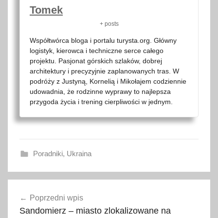
Tomek
+ posts
Współtwórca bloga i portalu turysta.org. Główny
logistyk, kierowca i techniczne serce całego
projektu. Pasjonat górskich szlaków, dobrej
architektury i precyzyjnie zaplanowanych tras. W
podróży z Justyną, Kornelią i Mikołajem codziennie
udowadnia, że rodzinne wyprawy to najlepsza
przygoda życia i trening cierpliwości w jednym.
Poradniki
,
Ukraina
d
Nawigacja
o
Poprzedni wpis
wpisu
b
Sandomierz – miasto zlokalizowane na
r