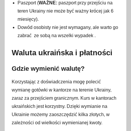
Paszport (
WAŻNE:
paszport przy przejściu na
l
teren Ukrainy nie może być ważny krócej jak 6
i
miesięcy).
s
Dowód osobisty nie jest wymagany, ale warto go
t
zabrać ze sobą na wszelki wypadek .
o
p
Waluta ukraińska i płatności
a
d
Gdzie wymienić walutę?
a
2
Korzystając z doświadczenia mogę polecić
0
wymianę gotówki w kantorze na terenie Ukrainy,
1
zaraz za przejściem granicznym. Kurs w kantorach
6
ukraińskich jest korzystny. Dzięki wymianie na
Ukrainie możemy zaoszczędzić kilka złotych, w
zależności od wielkości wymienianej kwoty.