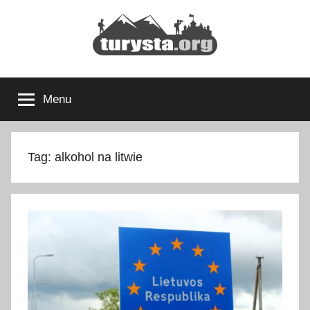
Przejdź
do
treści
Turysta.org
Rodzinny
blog
Menu
podróżniczy
i
portal
turystyczny
Tag:
alkohol na litwie