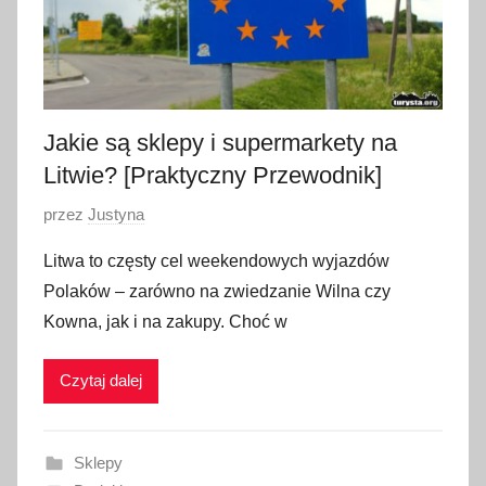
Jakie są sklepy i supermarkety na
Litwie? [Praktyczny Przewodnik]
O
przez
Justyna
p
Litwa to częsty cel weekendowych wyjazdów
u
Polaków – zarówno na zwiedzanie Wilna czy
b
Kowna, jak i na zakupy. Choć w
l
i
Czytaj dalej
k
o
w
Sklepy
a