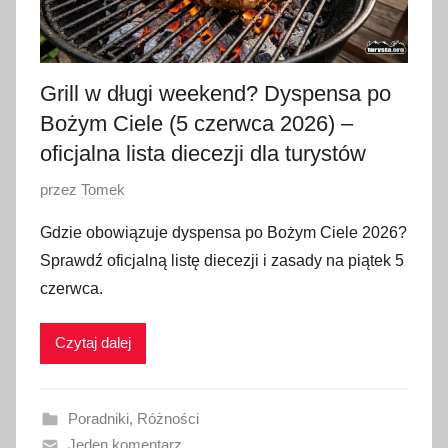
Grill w długi weekend? Dyspensa po
Bożym Ciele (5 czerwca 2026) –
oficjalna lista diecezji dla turystów
O
przez
Tomek
p
Gdzie obowiązuje dyspensa po Bożym Ciele 2026?
u
Sprawdź oficjalną listę diecezji i zasady na piątek 5
b
czerwca.
l
i
Czytaj dalej
k
o
w
Poradniki
,
Różności
a
Jeden komentarz