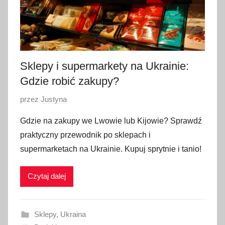
Sklepy i supermarkety na Ukrainie:
Gdzie robić zakupy?
O
przez
Justyna
p
Gdzie na zakupy we Lwowie lub Kijowie? Sprawdź
u
praktyczny przewodnik po sklepach i
b
supermarketach na Ukrainie. Kupuj sprytnie i tanio!
l
i
Czytaj dalej
k
o
w
Sklepy
,
Ukraina
a