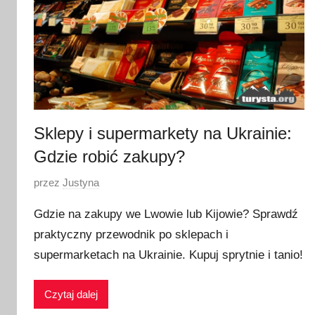
Sklepy i supermarkety na Ukrainie:
Gdzie robić zakupy?
O
przez
Justyna
p
Gdzie na zakupy we Lwowie lub Kijowie? Sprawdź
u
praktyczny przewodnik po sklepach i
b
supermarketach na Ukrainie. Kupuj sprytnie i tanio!
l
i
k
Czytaj dalej
o