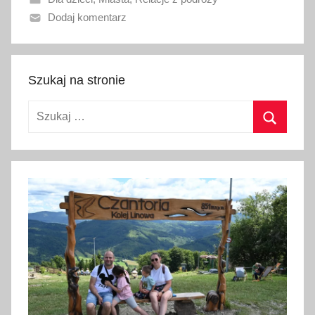
n
Dodaj komentarz
o
2
1
m
Szukaj na stronie
a
Szukaj:
j
a
Szukaj
2
0
2
6