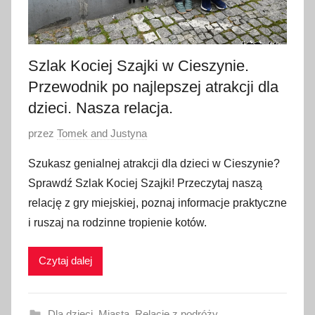
Szlak Kociej Szajki w Cieszynie.
Przewodnik po najlepszej atrakcji dla
dzieci. Nasza relacja.
O
przez
Tomek and Justyna
p
Szukasz genialnej atrakcji dla dzieci w Cieszynie?
u
Sprawdź Szlak Kociej Szajki! Przeczytaj naszą
b
relację z gry miejskiej, poznaj informacje praktyczne
l
i ruszaj na rodzinne tropienie kotów.
i
k
Czytaj dalej
o
w
a
Dla dzieci
,
Miasta
,
Relacje z podróży