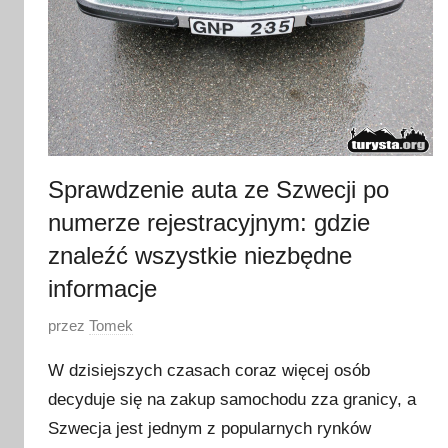
Sprawdzenie auta ze Szwecji po
numerze rejestracyjnym: gdzie
znaleźć wszystkie niezbędne
informacje
O
przez
Tomek
p
W dzisiejszych czasach coraz więcej osób
u
decyduje się na zakup samochodu zza granicy, a
b
Szwecja jest jednym z popularnych rynków
l