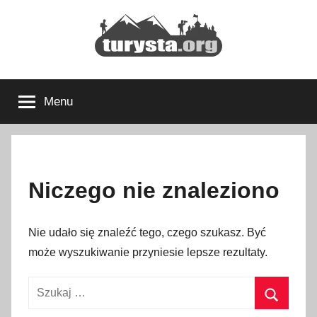
Przejdź
do
treści
Turysta.org
Rodzinny
blog
Menu
podróżniczy
i
portal
turystyczny
Niczego nie znaleziono
Nie udało się znaleźć tego, czego szukasz. Być
może wyszukiwanie przyniesie lepsze rezultaty.
Szukaj: