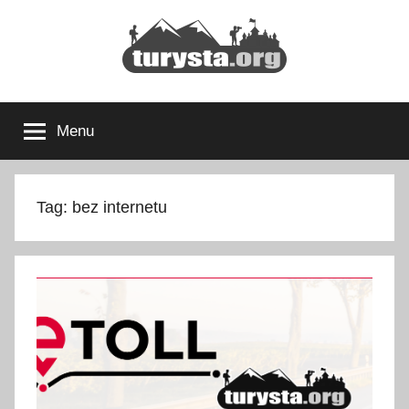
Przejdź
do
treści
Turysta.org
Rodzinny
blog
Menu
podróżniczy
i
portal
turystyczny
Tag:
bez internetu