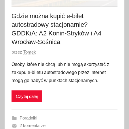
Gdzie można kupić e-bilet
autostradowy stacjonarnie? –
GDDKiA: A2 Konin-Stryków i A4
Wrocław-Sośnica
O
przez
Tomek
p
Osoby, które nie chcą lub nie mogą skorzystać z
u
zakupu e-biletu autostradowego przez Internet
b
mogą go nabyć w punktach stacjonarnych.
l
i
Czytaj dalej
k
o
w
Poradniki
a
2 komentarze
n