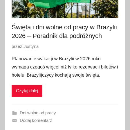
Święta i dni wolne od pracy w Brazylii
2026 – Poradnik dla podróżnych
O
przez
Justyna
p
Planowanie wakacji w Brazylii w 2026 roku
u
wymaga czegoś więcej niż tylko rezerwacji biletów i
b
hotelu. Brazylijczycy kochają swoje święta,
l
i
Czytaj dalej
k
o
w
Dni wolne od pracy
a
Dodaj komentarz
n
o