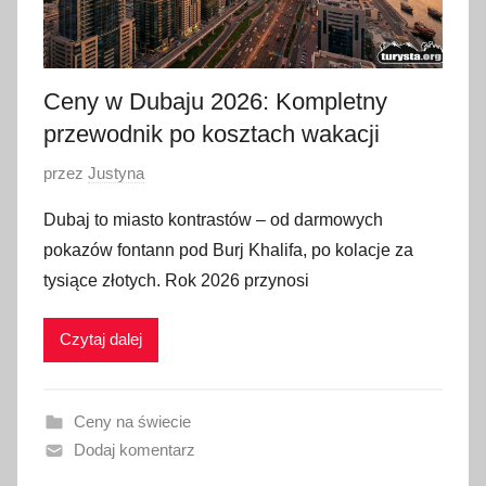
Ceny w Dubaju 2026: Kompletny
przewodnik po kosztach wakacji
O
przez
Justyna
p
Dubaj to miasto kontrastów – od darmowych
u
pokazów fontann pod Burj Khalifa, po kolacje za
b
tysiące złotych. Rok 2026 przynosi
l
i
Czytaj dalej
k
o
w
Ceny na świecie
a
Dodaj komentarz
n
o