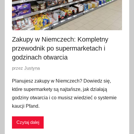
Zakupy w Niemczech: Kompletny
przewodnik po supermarketach i
godzinach otwarcia
O
przez
Justyna
p
Planujesz zakupy w Niemczech? Dowiedz się,
u
które supermarkety są najtańsze, jak działają
b
godziny otwarcia i co musisz wiedzieć o systemie
l
kaucji Pfand.
i
k
Czytaj dalej
o
w