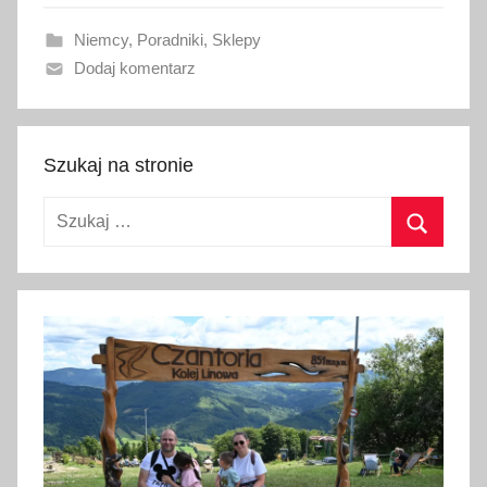
a
Niemcy
,
Poradniki
,
Sklepy
n
Dodaj komentarz
o
2
0
l
Szukaj na stronie
u
Szukaj:
t
e
Szukaj
g
o
2
0
2
6