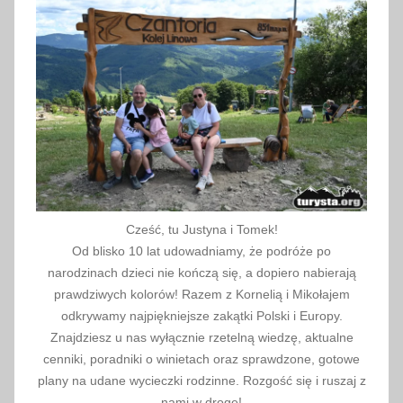
i
a
2
0
2
3
Cześć, tu Justyna i Tomek!
Od blisko 10 lat udowadniamy, że podróże po
narodzinach dzieci nie kończą się, a dopiero nabierają
prawdziwych kolorów! Razem z Kornelią i Mikołajem
odkrywamy najpiękniejsze zakątki Polski i Europy.
Znajdziesz u nas wyłącznie rzetelną wiedzę, aktualne
cenniki, poradniki o winietach oraz sprawdzone, gotowe
plany na udane wycieczki rodzinne. Rozgość się i ruszaj z
nami w drogę!