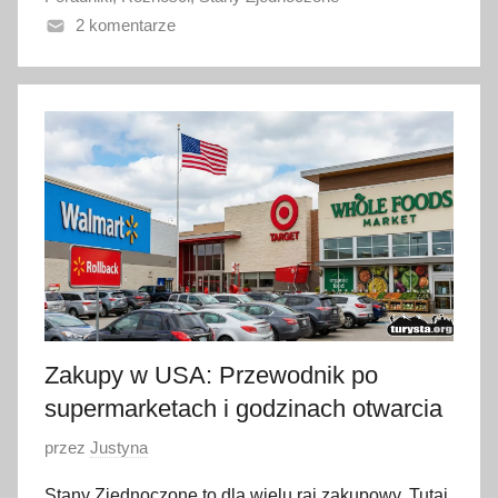
n
2 komentarze
o
3
s
t
y
c
z
n
i
a
2
0
Zakupy w USA: Przewodnik po
2
supermarketach i godzinach otwarcia
6
O
przez
Justyna
p
Stany Zjednoczone to dla wielu raj zakupowy. Tutaj