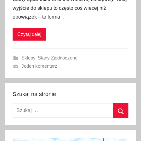
u
wyjście do sklepu to często coś więcej niż
b
obowiązek – to forma
l
i
Czytaj dalej
k
o
w
Sklepy
,
Stany Zjednoczone
a
Jeden komentarz
n
o
4
s
Szukaj na stronie
t
Szukaj:
y
c
Szukaj
z
n