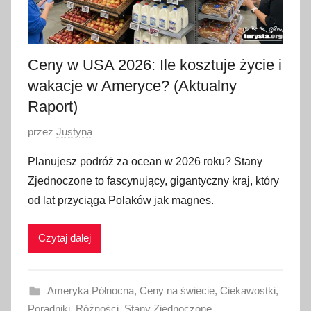
Ceny w USA 2026: Ile kosztuje życie i
wakacje w Ameryce? (Aktualny
Raport)
O
przez
Justyna
p
Planujesz podróż za ocean w 2026 roku? Stany
u
Zjednoczone to fascynujący, gigantyczny kraj, który
b
od lat przyciąga Polaków jak magnes.
l
i
Czytaj dalej
k
o
w
Ameryka Północna
,
Ceny na świecie
,
Ciekawostki
,
a
Poradniki
,
Różności
,
Stany Zjednoczone