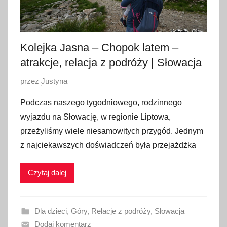
Kolejka Jasna – Chopok latem –
atrakcje, relacja z podróży | Słowacja
O
przez
Justyna
p
Podczas naszego tygodniowego, rodzinnego
u
wyjazdu na Słowację, w regionie Liptowa,
b
przeżyliśmy wiele niesamowitych przygód. Jednym
l
z najciekawszych doświadczeń była przejażdżka
i
k
Czytaj dalej
o
w
a
Dla dzieci
,
Góry
,
Relacje z podróży
,
Słowacja
n
Dodaj komentarz
o