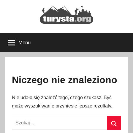
Przejdź
do
treści
Turysta.org
Rodzinny
blog
Menu
podróżniczy
i
portal
turystyczny
Niczego nie znaleziono
Nie udało się znaleźć tego, czego szukasz. Być
może wyszukiwanie przyniesie lepsze rezultaty.
Szukaj: