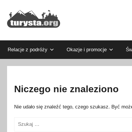
Przejdź
do
treści
Rodzinny
Turysta.org
blog
podróżniczy
Relacje z podróży
Okazje i promocje
Św
i
portal
turystyczny
Niczego nie znaleziono
Nie udało się znaleźć tego, czego szukasz. Być może
Szukaj: