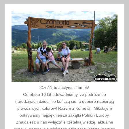
i
a
2
0
2
4
Cześć, tu Justyna i Tomek!
Od blisko 10 lat udowadniamy, że podróże po
narodzinach dzieci nie kończą się, a dopiero nabierają
prawdziwych kolorów! Razem z Kornelią i Mikołajem
odkrywamy najpiękniejsze zakątki Polski i Europy.
Znajdziesz u nas wyłącznie rzetelną wiedzę, aktualne
cenniki, poradniki o winietach oraz sprawdzone, gotowe