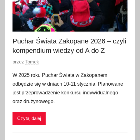
Puchar Świata Zakopane 2026 – czyli
kompendium wiedzy od A do Z
O
przez
Tomek
p
W 2025 roku Puchar Świata w Zakopanem
u
odbędzie się w dniach 10-11 stycznia. Planowane
b
jest przeprowadzenie konkursu indywidualnego
l
oraz drużynowego.
i
k
Czytaj dalej
o
w
a