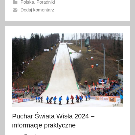
Polska
,
Poradniki
n
Dodaj komentarz
o
1
0
s
t
y
c
z
n
i
a
2
0
2
Puchar Świata Wisła 2024 –
6
informacje praktyczne