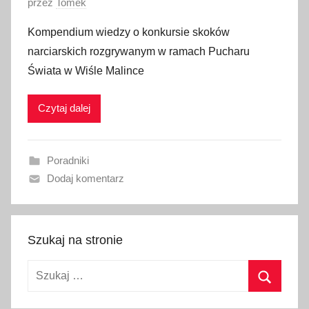
O
przez
Tomek
p
Kompendium wiedzy o konkursie skoków
u
narciarskich rozgrywanym w ramach Pucharu
b
Świata w Wiśle Malince
l
i
Czytaj dalej
k
o
w
Poradniki
a
Dodaj komentarz
n
o
1
g
Szukaj na stronie
r
Szukaj:
u
d
Szukaj
n