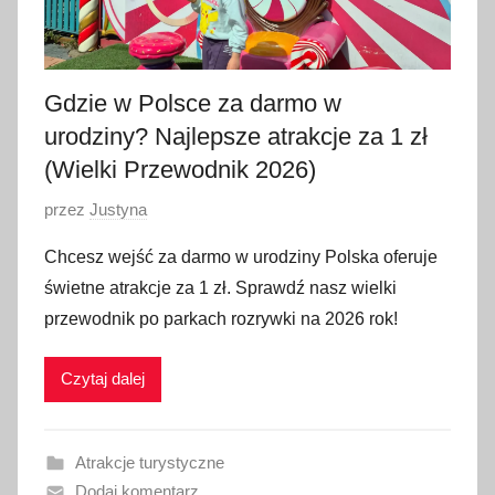
Gdzie w Polsce za darmo w
urodziny? Najlepsze atrakcje za 1 zł
(Wielki Przewodnik 2026)
O
przez
Justyna
p
Chcesz wejść za darmo w urodziny Polska oferuje
u
świetne atrakcje za 1 zł. Sprawdź nasz wielki
b
przewodnik po parkach rozrywki na 2026 rok!
l
i
Czytaj dalej
k
o
w
Atrakcje turystyczne
a
Dodaj komentarz