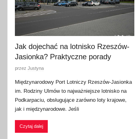
Jak dojechać na lotnisko Rzeszów-
Jasionka? Praktyczne porady
O
przez
Justyna
p
Międzynarodowy Port Lotniczy Rzeszów-Jasionka
u
im. Rodziny Ulmów to najważniejsze lotnisko na
b
Podkarpaciu, obsługujące zarówno loty krajowe,
l
i
jak i międzynarodowe. Jeśli
k
o
Czytaj dalej
w