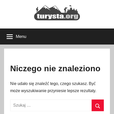
Przejdź
do
treści
Turysta.org
Rodzinny
blog
Menu
podróżniczy
i
portal
turystyczny
Niczego nie znaleziono
Nie udało się znaleźć tego, czego szukasz. Być
może wyszukiwanie przyniesie lepsze rezultaty.
Szukaj: