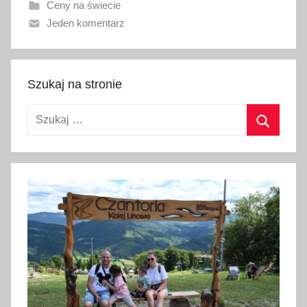
Ceny na świecie
n
Jeden komentarz
o
1
s
t
Szukaj na stronie
y
Szukaj:
c
z
Szukaj
n
i
a
2
0
2
6