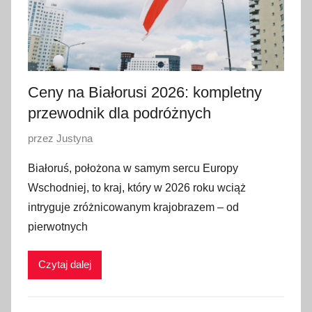
Ceny na Białorusi 2026: kompletny
przewodnik dla podróżnych
O
przez
Justyna
p
Białoruś, położona w samym sercu Europy
u
Wschodniej, to kraj, który w 2026 roku wciąż
b
intryguje zróżnicowanym krajobrazem – od
l
pierwotnych
i
k
Czytaj dalej
o
w
a