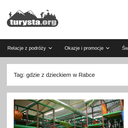
Przejdź
do
treści
Rodzinny
Turysta.org
blog
podróżniczy
Relacje z podróży
Okazje i promocje
Św
i
portal
turystyczny
Tag:
gdzie z dzieckiem w Rabce