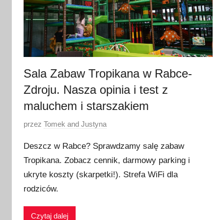
Sala Zabaw Tropikana w Rabce-
Zdroju. Nasza opinia i test z
maluchem i starszakiem
O
przez
Tomek and Justyna
p
Deszcz w Rabce? Sprawdzamy salę zabaw
u
Tropikana. Zobacz cennik, darmowy parking i
b
ukryte koszty (skarpetki!). Strefa WiFi dla
l
i
rodziców.
k
o
Czytaj dalej