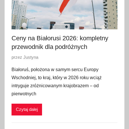
Ceny na Białorusi 2026: kompletny
przewodnik dla podróżnych
O
przez
Justyna
p
Białoruś, położona w samym sercu Europy
u
Wschodniej, to kraj, który w 2026 roku wciąż
b
intryguje zróżnicowanym krajobrazem – od
l
pierwotnych
i
k
Czytaj dalej
o
w
a