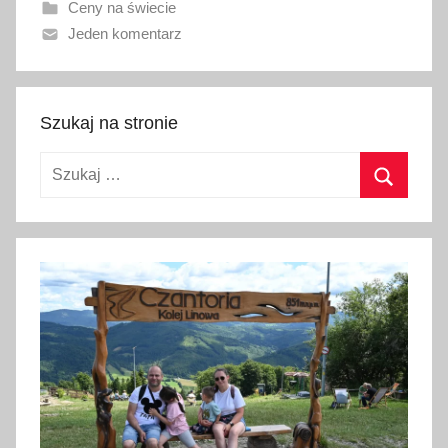
Ceny na świecie
n
Jeden komentarz
o
1
s
t
Szukaj na stronie
y
Szukaj:
c
z
Szukaj
n
i
a
2
0
2
6