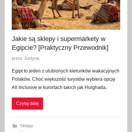
Jakie są sklepy i supermarkety w
Egipcie? [Praktyczny Przewodnik]
O
przez
Justyna
p
Egipt to jeden z ulubionych kierunków wakacyjnych
u
Polaków. Choć większość turystów wybiera opcję
b
All Inclusive w kurortach takich jak Hurghada,
l
i
Czytaj dalej
k
o
w
Sklepy
a