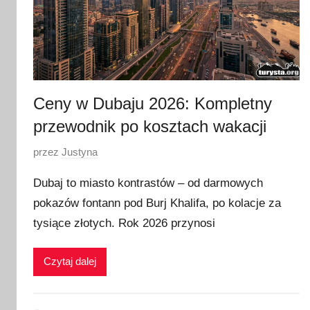
Ceny w Dubaju 2026: Kompletny
przewodnik po kosztach wakacji
O
przez
Justyna
p
Dubaj to miasto kontrastów – od darmowych
u
pokazów fontann pod Burj Khalifa, po kolacje za
b
tysiące złotych. Rok 2026 przynosi
l
i
k
Czytaj dalej
o
w