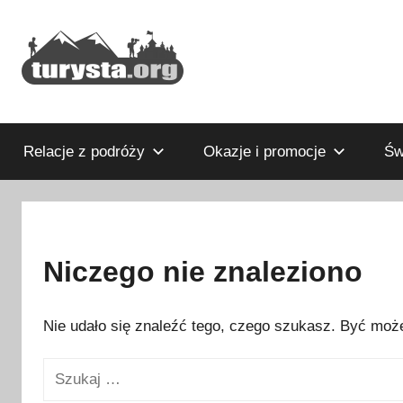
Przejdź
do
treści
Rodzinny
Turysta.org
blog
podróżniczy
Relacje z podróży
Okazje i promocje
Św
i
portal
turystyczny
Niczego nie znaleziono
Nie udało się znaleźć tego, czego szukasz. Być może
Szukaj: