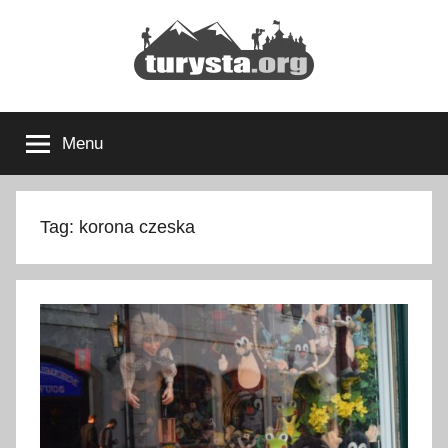
Przejdź
do
treści
Turysta.org
Rodzinny
blog
Menu
podróżniczy
i
portal
turystyczny
Tag:
korona czeska