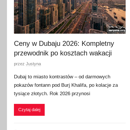
Ceny w Dubaju 2026: Kompletny
przewodnik po kosztach wakacji
O
przez
Justyna
p
Dubaj to miasto kontrastów – od darmowych
u
pokazów fontann pod Burj Khalifa, po kolacje za
b
tysiące złotych. Rok 2026 przynosi
l
i
k
Czytaj dalej
o
w