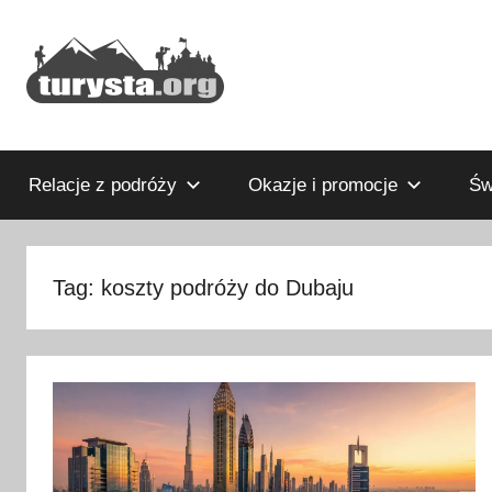
Przejdź
do
treści
Rodzinny
Turysta.org
blog
podróżniczy
Relacje z podróży
Okazje i promocje
Św
i
portal
turystyczny
Tag:
koszty podróży do Dubaju