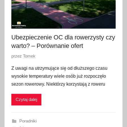
Ubezpieczenie OC dla rowerzysty czy
warto? – Porównanie ofert
O
przez
Tomek
p
Z uwagi na utrzymujące się od dłuższego czasu
u
wysokie temperatury wiele osób już rozpoczęło
b
sezon rowerowy. Niektórzy korzystają z roweru
l
i
Czytaj dalej
k
o
w
Poradniki
a