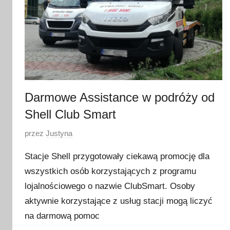
Darmowe Assistance w podróży od
Shell Club Smart
O
przez
Justyna
p
Stacje Shell przygotowały ciekawą promocję dla
u
wszystkich osób korzystających z programu
b
lojalnościowego o nazwie ClubSmart. Osoby
l
i
aktywnie korzystające z usług stacji mogą liczyć
k
na darmową pomoc
o