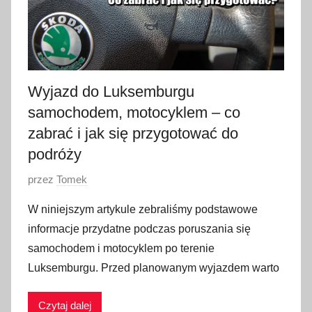
Wyjazd do Luksemburgu
samochodem, motocyklem – co
zabrać i jak się przygotować do
podróży
O
przez
Tomek
p
W niniejszym artykule zebraliśmy podstawowe
u
informacje przydatne podczas poruszania się
b
samochodem i motocyklem po terenie
l
Luksemburgu. Przed planowanym wyjazdem warto
i
k
Czytaj dalej
o