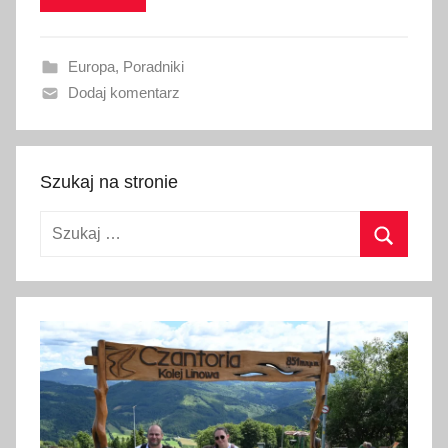
w
a
Europa
,
Poradniki
n
Dodaj komentarz
o
1
3
s
Szukaj na stronie
t
Szukaj:
y
c
Szukaj
z
n
i
a
2
0
2