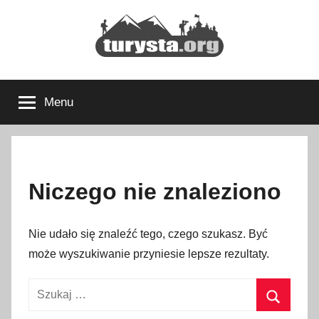
Przejdź
do
treści
Turysta.org
Rodzinny
blog
Menu
podróżniczy
i
portal
turystyczny
Niczego nie znaleziono
Nie udało się znaleźć tego, czego szukasz. Być
może wyszukiwanie przyniesie lepsze rezultaty.
Szukaj: