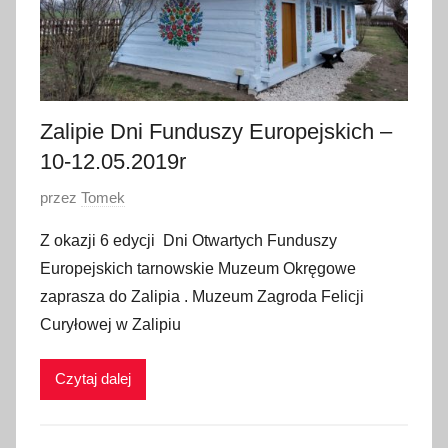
Zalipie Dni Funduszy Europejskich –
10-12.05.2019r
O
przez
Tomek
p
Z okazji 6 edycji Dni Otwartych Funduszy
u
Europejskich tarnowskie Muzeum Okręgowe
b
zaprasza do Zalipia . Muzeum Zagroda Felicji
l
Curyłowej w Zalipiu
i
k
Czytaj dalej
o
w
a