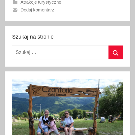
Atrakcje turystyczne
n
Dodaj komentarz
o
2
9
k
Szukaj na stronie
w
Szukaj:
i
e
Szukaj
t
n
i
a
2
0
1
9