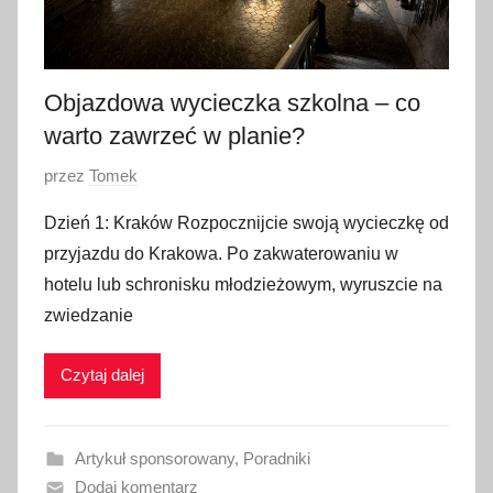
Objazdowa wycieczka szkolna – co
warto zawrzeć w planie?
O
przez
Tomek
p
Dzień 1: Kraków Rozpocznijcie swoją wycieczkę od
u
przyjazdu do Krakowa. Po zakwaterowaniu w
b
hotelu lub schronisku młodzieżowym, wyruszcie na
l
zwiedzanie
i
k
Czytaj dalej
o
w
a
Artykuł sponsorowany
,
Poradniki
n
Dodaj komentarz
o