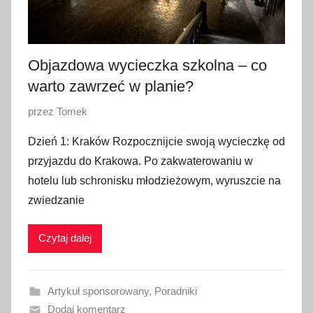
Objazdowa wycieczka szkolna – co
warto zawrzeć w planie?
O
przez
Tomek
p
Dzień 1: Kraków Rozpocznijcie swoją wycieczkę od
u
przyjazdu do Krakowa. Po zakwaterowaniu w
b
hotelu lub schronisku młodzieżowym, wyruszcie na
l
zwiedzanie
i
k
Czytaj dalej
o
w
a
Artykuł sponsorowany
,
Poradniki
n
Dodaj komentarz
o