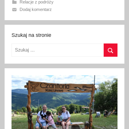
Relacje z podróży
n
Dodaj komentarz
o
2
2
m
Szukaj na stronie
a
Szukaj:
r
c
Szukaj
a
2
0
2
3