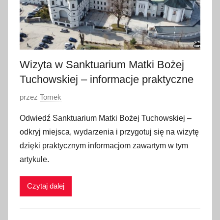
Wizyta w Sanktuarium Matki Bożej
Tuchowskiej – informacje praktyczne
O
przez
Tomek
p
Odwiedź Sanktuarium Matki Bożej Tuchowskiej –
u
odkryj miejsca, wydarzenia i przygotuj się na wizytę
b
dzięki praktycznym informacjom zawartym w tym
l
artykule.
i
k
Czytaj dalej
o
w
a