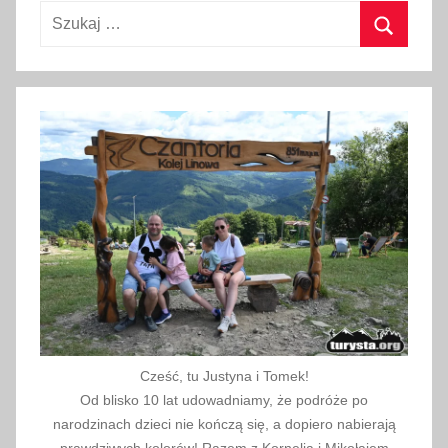
Szukaj:
w
i
Szukaj
e
t
n
i
a
2
0
2
2
Cześć, tu Justyna i Tomek!
Od blisko 10 lat udowadniamy, że podróże po
narodzinach dzieci nie kończą się, a dopiero nabierają