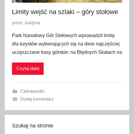
Limity wejść na szlaki – góry stołowe
O
przez
Justyna
p
Park Narodowy Gór Stołowych wprowadził limity
u
dla turystów wybierających się na dwie najczęściej
b
uczęszczane trasy górskie: na Błędnych Skałach na
l
i
Czytaj dalej
k
o
w
Ciekawostki
a
Dodaj komentarz
n
o
1
9
Szukaj na stronie
k