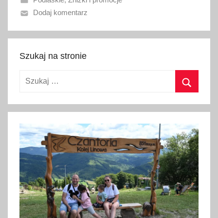
a
Dodaj komentarz
n
o
1
l
Szukaj na stronie
i
Szukaj:
p
c
Szukaj
a
2
0
2
6