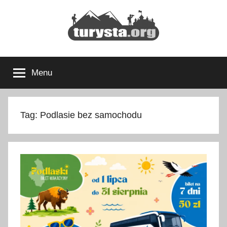
Przejdź
do
treści
Turysta.org
Rodzinny
blog
Menu
podróżniczy
i
portal
turystyczny
Tag:
Podlasie bez samochodu