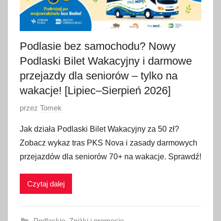
Podlasie bez samochodu? Nowy
Podlaski Bilet Wakacyjny i darmowe
przejazdy dla seniorów – tylko na
wakacje! [Lipiec–Sierpień 2026]
O
przez
Tomek
p
Jak działa Podlaski Bilet Wakacyjny za 50 zł?
u
Zobacz wykaz tras PKS Nova i zasady darmowych
b
przejazdów dla seniorów 70+ na wakacje. Sprawdź!
l
i
Czytaj dalej
k
o
w
Podlaskie
,
Zniżki i promocje