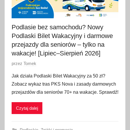
Podlasie bez samochodu? Nowy
Podlaski Bilet Wakacyjny i darmowe
przejazdy dla seniorów – tylko na
wakacje! [Lipiec–Sierpień 2026]
O
przez
Tomek
p
Jak działa Podlaski Bilet Wakacyjny za 50 zł?
u
Zobacz wykaz tras PKS Nova i zasady darmowych
b
przejazdów dla seniorów 70+ na wakacje. Sprawdź!
l
i
Czytaj dalej
k
o
w
Podlaskie
,
Zniżki i promocje