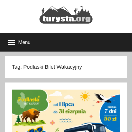
Przejdź
do
treści
Turysta.org
Rodzinny
blog
Menu
podróżniczy
i
portal
turystyczny
Tag:
Podlaski Bilet Wakacyjny