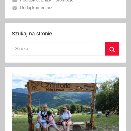
a
Dodaj komentarz
n
o
1
l
Szukaj na stronie
i
Szukaj:
p
c
Szukaj
a
2
0
2
6