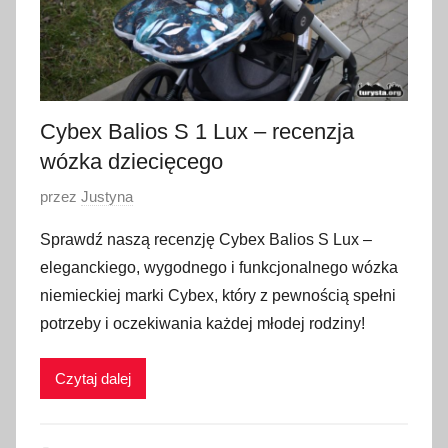
Cybex Balios S 1 Lux – recenzja
wózka dziecięcego
O
przez
Justyna
p
Sprawdź naszą recenzję Cybex Balios S Lux –
u
eleganckiego, wygodnego i funkcjonalnego wózka
b
niemieckiej marki Cybex, który z pewnością spełni
l
potrzeby i oczekiwania każdej młodej rodziny!
i
k
Czytaj dalej
o
w
a