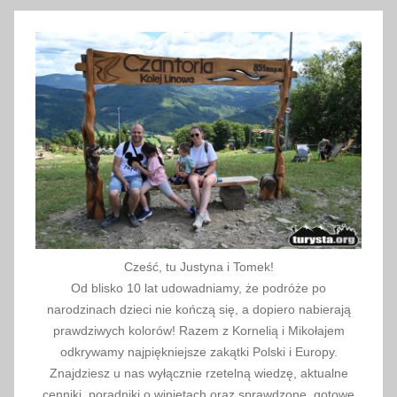
2
0
2
1
Cześć, tu Justyna i Tomek!
Od blisko 10 lat udowadniamy, że podróże po
narodzinach dzieci nie kończą się, a dopiero nabierają
prawdziwych kolorów! Razem z Kornelią i Mikołajem
odkrywamy najpiękniejsze zakątki Polski i Europy.
Znajdziesz u nas wyłącznie rzetelną wiedzę, aktualne
cenniki, poradniki o winietach oraz sprawdzone, gotowe