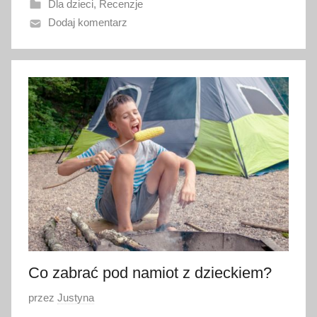
Dla dzieci
,
Recenzje
n
Dodaj komentarz
o
1
5
k
w
i
e
t
n
i
a
2
0
2
Co zabrać pod namiot z dzieckiem?
3
O
przez
Justyna
p