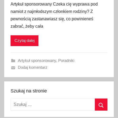
Artykuł sponsorowany Czeka cię wyprawa pod
u
namiot z najmłodszym członkiem rodziny? Z
b
pewnością zastanawiasz się, co powinieneś
l
zabrać, żeby cała
i
k
Czytaj dalej
o
w
a
Artykuł sponsorowany
,
Poradniki
n
Dodaj komentarz
o
2
6
l
Szukaj na stronie
i
Szukaj:
p
c
Szukaj
a