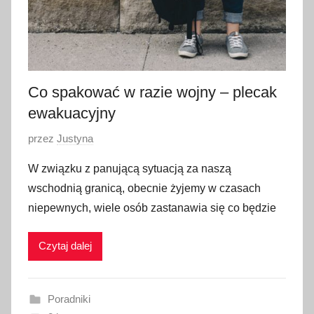
Co spakować w razie wojny – plecak
ewakuacyjny
O
przez
Justyna
p
W związku z panującą sytuacją za naszą
u
wschodnią granicą, obecnie żyjemy w czasach
b
niepewnych, wiele osób zastanawia się co będzie
l
i
Czytaj dalej
k
o
w
Poradniki
a