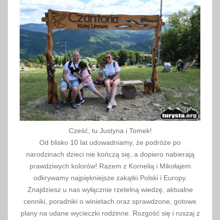
i
a
2
0
2
5
Cześć, tu Justyna i Tomek!
Od blisko 10 lat udowadniamy, że podróże po
narodzinach dzieci nie kończą się, a dopiero nabierają
prawdziwych kolorów! Razem z Kornelią i Mikołajem
odkrywamy najpiękniejsze zakątki Polski i Europy.
Znajdziesz u nas wyłącznie rzetelną wiedzę, aktualne
cenniki, poradniki o winietach oraz sprawdzone, gotowe
plany na udane wycieczki rodzinne. Rozgość się i ruszaj z