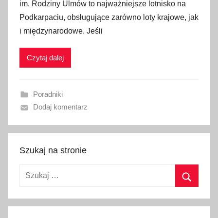
im. Rodziny Ulmów to najważniejsze lotnisko na
b
Podkarpaciu, obsługujące zarówno loty krajowe, jak
l
i międzynarodowe. Jeśli
i
k
Czytaj dalej
o
w
a
Poradniki
n
Dodaj komentarz
o
1
6
s
Szukaj na stronie
i
Szukaj:
e
r
Szukaj
p
n