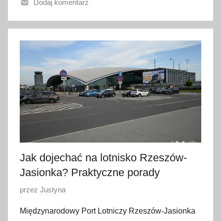
Dodaj komentarz
n
o
2
l
i
p
c
a
2
0
2
6
Jak dojechać na lotnisko Rzeszów-
Jasionka? Praktyczne porady
O
przez
Justyna
p
Międzynarodowy Port Lotniczy Rzeszów-Jasionka
u