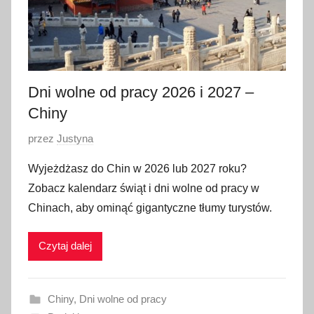
Dni wolne od pracy 2026 i 2027 –
Chiny
O
przez
Justyna
p
Wyjeżdżasz do Chin w 2026 lub 2027 roku?
u
Zobacz kalendarz świąt i dni wolne od pracy w
b
Chinach, aby ominąć gigantyczne tłumy turystów.
l
i
Czytaj dalej
k
o
w
Chiny
,
Dni wolne od pracy
a