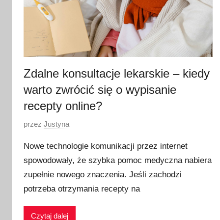
Zdalne konsultacje lekarskie – kiedy
warto zwrócić się o wypisanie
recepty online?
O
przez
Justyna
p
Nowe technologie komunikacji przez internet
u
spowodowały, że szybka pomoc medyczna nabiera
b
zupełnie nowego znaczenia. Jeśli zachodzi
l
i
potrzeba otrzymania recepty na
k
o
Czytaj dalej