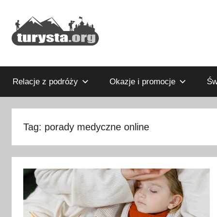
Przejdź
do
treści
Rodzinny
Turysta.org
blog
podróżniczy
Relacje z podróży
Okazje i promocje
Św
i
portal
turystyczny
Tag:
porady medyczne online